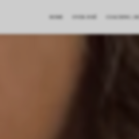
HOME
OVER JOSÉ
COACHING | R