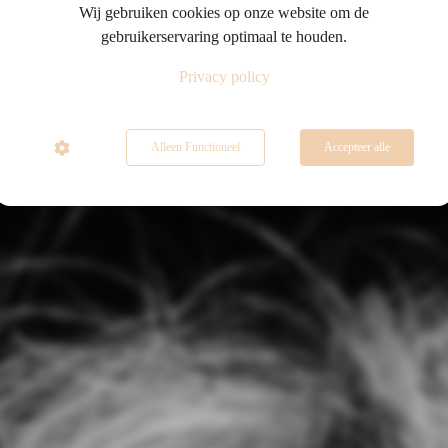
Wij gebruiken cookies op onze website om de
gebruikerservaring optimaal te houden.
Privacy policy
Alleen Functioneel
Accepteer alle